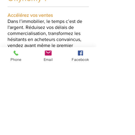
Accélérez vos ventes
Dans l’immobilier, le temps c’est de
l'argent. Réduisez vos délais de
commercialisation, transformez les
hésitants en acheteurs convaincus,
vendez avant même le premier
coup de pioche.
Créez l’émotion qui déclenche
Phone
Email
Facebook
l’achat
Les plans techniques rassurent
l’esprit. La visite virtuelle conquiert
le cœur. Dans un marché saturé
d’offres similaires, offrez
l’expérience qui fait la différence.
Touchez des acheteurs sans
frontières
Vos biens sont à Genève, vos
clients potentiels partout dans le
monde. Faites-les venir